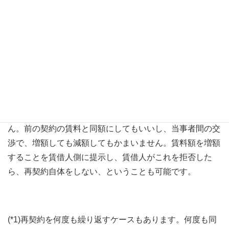
（契約書とは別の文書）を交付して説明すること、という
手続を取る必要があります。
最初の契約の時に説明したからと言って、②の手続を省
略すると、普通の賃貸借契約になってしまいます
。
(*1)
(*2)
再契約の賃料ですが、前の契約の賃料には拘束されませ
ん。前の契約の賃料と同額にしてもいいし、当事者間の交
渉で、増額しても減額してもかまいません。賃料額を増額
することを賃借人側に提示し、賃借人がこれを拒否した
ら、再契約自体をしない、ということも可能です。
(*1)再契約を何度も繰り返すケースもあります。何度も同