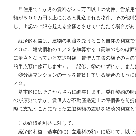
居住用で１か月の賃料が２０万円以上の物件、営業用
額が５００万円以上になると見込まれる物件、その他特
し、上記の上限を超える金額とさせていただく場合があ
経済的利益は、建物の明渡を受けること自体の利益で
／３に、建物価格の１／２を加算する（高層のものは面
に争点となっている立退料額（賃借人主張の額そのもの
的争点額に修正します）。上記①、②のいずれか、また
③分譲マンションの一室を賃貸している場合のように
／２。
基本的にはそこからさらに調整します。委任契約の時
のが原則ですが、賃借人が不動産鑑定士の評価書を前提
際に支払うことになった立退料額の差額を経済的利益と
この経済的利益に対して、
経済的利益（基本的には立退料の額）に応じて、以下